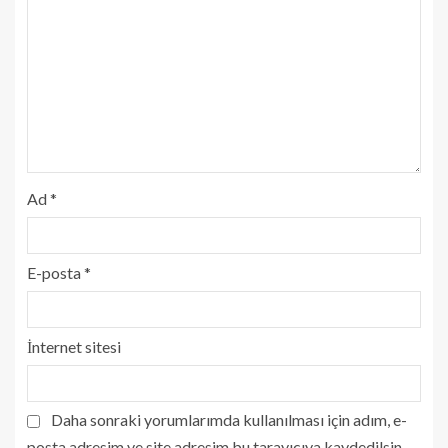
Ad
*
E-posta
*
İnternet sitesi
Daha sonraki yorumlarımda kullanılması için adım, e-
posta adresim ve site adresim bu tarayıcıya kaydedilsin.