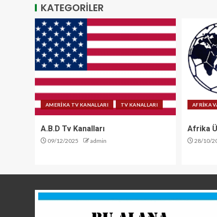
KATEGORİLER
AMERİKA TV KANALLARI
TV KANALLARI
AFRİKA V
A.B.D Tv Kanalları
Afrika Ü
09/12/2025
admin
28/10/2