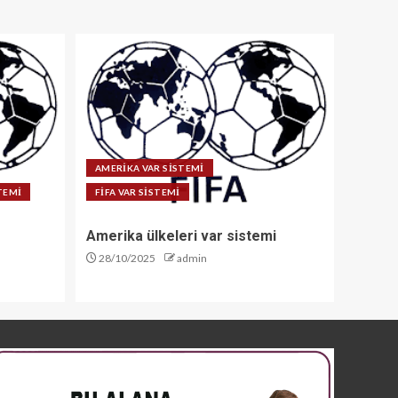
AMERİKA VAR SİSTEMİ
STEMİ
FİFA VAR SİSTEMİ
Amerika ülkeleri var sistemi
28/10/2025
admin