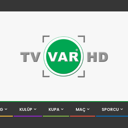
İG
KULÜP
KUPA
MAÇ
SPORCU