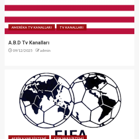
AMERİKA TV KANALLARI
TV KANALLARI
A.B.D Tv Kanalları
09/12/2025
admin
AFRİKA VAR SİSTEMİ
FİFA VAR SİSTEMİ