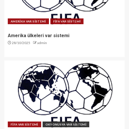
AMERİKA VAR SİSTEMİ
FİFA VAR SİSTEMİ
Amerika ülkeleri var sistemi
28/10/2025
admin
FİFA VAR SİSTEMİ
OKYONUSYA VAR SİSTEMİ