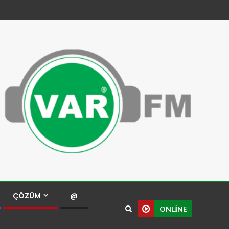
ÇÖZÜM
@
ONLINE