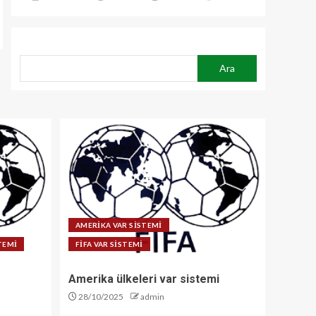
ARA
Ara
AMERİKA VAR SİSTEMİ
STEMİ
FİFA VAR SİSTEMİ
Amerika ülkeleri var sistemi
28/10/2025
admin