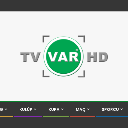
İG
KULÜP
KUPA
MAÇ
SPORCU