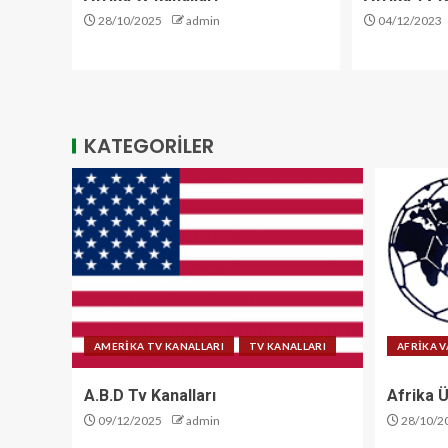
28/10/2025
admin
04/12/2023
KATEGORİLER
AMERİKA TV KANALLARI
TV KANALLARI
AFRİKA V
A.B.D Tv Kanalları
Afrika Ü
09/12/2025
admin
28/10/2