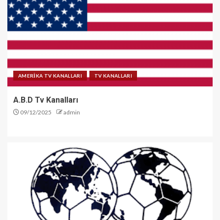
AMERİKA TV KANALLARI
TV KANALLARI
A.B.D Tv Kanalları
09/12/2025
admin