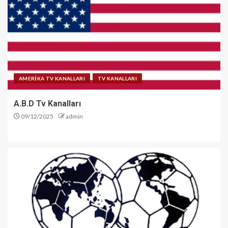
AMERİKA TV KANALLARI
TV KANALLARI
A.B.D Tv Kanalları
09/12/2025
admin