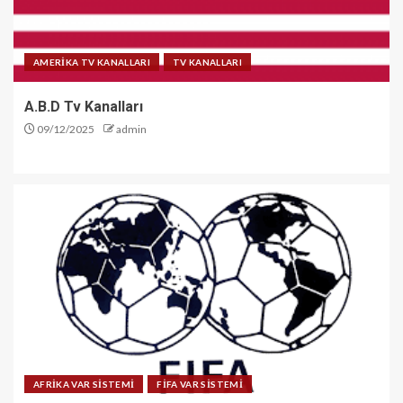
AMERİKA TV KANALLARI
TV KANALLARI
A.B.D Tv Kanalları
09/12/2025
admin
AFRİKA VAR SİSTEMİ
FİFA VAR SİSTEMİ