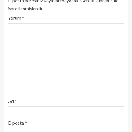
E-posta adresiniz yayınlanmayacak.
Gerekli alanlar
*
ile
işaretlenmişlerdir
Yorum
*
Ad
*
E-posta
*