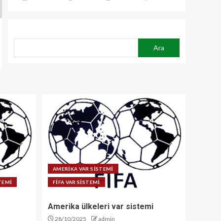
ARA
Ara
AMERİKA VAR SİSTEMİ
STEMİ
FİFA VAR SİSTEMİ
Amerika ülkeleri var sistemi
28/10/2025
admin