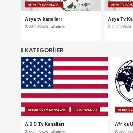
ASYA TV KANALLARI
ASYA TV KAN
Asya tv kanalları
Asya Tv Kan
28/10/2025
admin
04/12/2023
KATEGORİLER
AMERİKA TV KANALLARI
TV KANALLARI
AFRİKA V
A.B.D Tv Kanalları
Afrika Ü
09/12/2025
admin
28/10/2