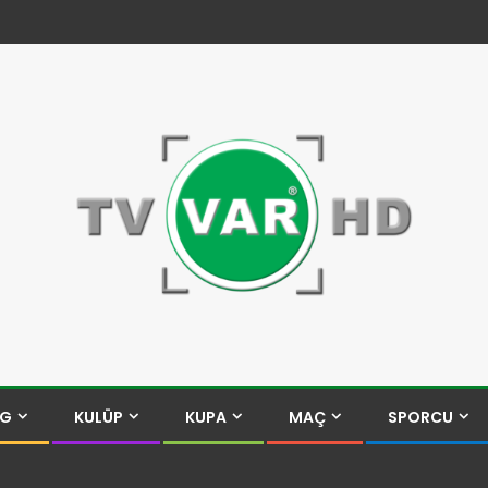
İG
KULÜP
KUPA
MAÇ
SPORCU