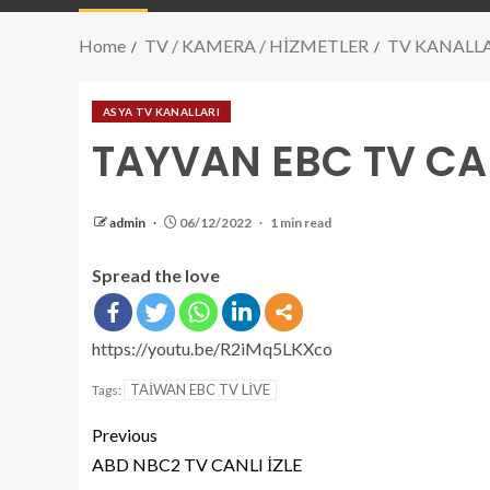
Home
TV / KAMERA / HİZMETLER
TV KANALL
ASYA TV KANALLARI
TAYVAN EBC TV CAN
admin
06/12/2022
1 min read
Spread the love
https://youtu.be/R2iMq5LKXco
TAİWAN EBC TV LİVE
Tags:
Previous
ABD NBC2 TV CANLI İZLE