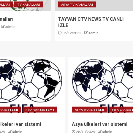
ALLARI
TV KANALLARI
ASYA TV KANALLARI
alları
TAYVAN CTV NEWS TV CANLI
İZLE
admin
06/12/2022
admin
AR SİSTEMİ
FİFA VAR SİSTEMİ
ASYA VAR SİSTEMİ
FİFA VAR Sİ
lkeleri var sistemi
Asya ülkeleri var sistemi
025
admin
28/10/2025
admin