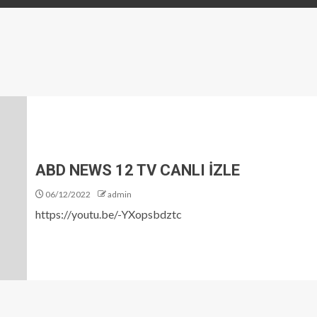
ABD NEWS 12 TV CANLI İZLE
06/12/2022
admin
https://youtu.be/-YXopsbdztc