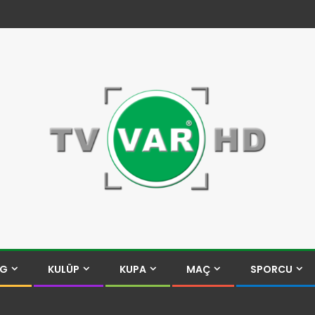
İG
KULÜP
KUPA
MAÇ
SPORCU