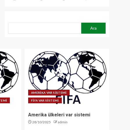
ARA
Ara
AMERİKA VAR SİSTEMİ
STEMİ
FİFA VAR SİSTEMİ
Amerika ülkeleri var sistemi
28/10/2025
admin