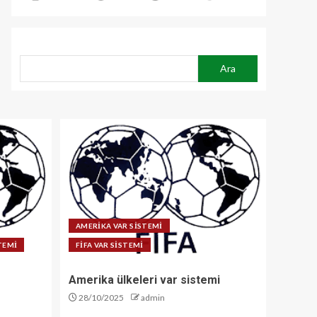
ARA
Ara
AMERİKA VAR SİSTEMİ
STEMİ
FİFA VAR SİSTEMİ
Amerika ülkeleri var sistemi
28/10/2025
admin