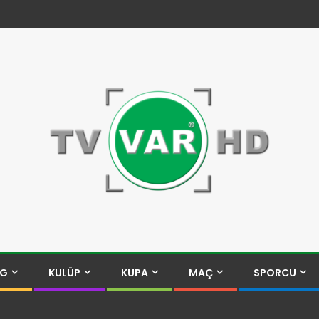
İG
KULÜP
KUPA
MAÇ
SPORCU