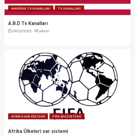
AMERİKA TV KANALLARI
TV KANALLARI
A.B.D Tv Kanalları
09/12/2025
admin
AFRİKA VAR SİSTEMİ
FİFA VAR SİSTEMİ
Afrika Ülkeleri var sistemi