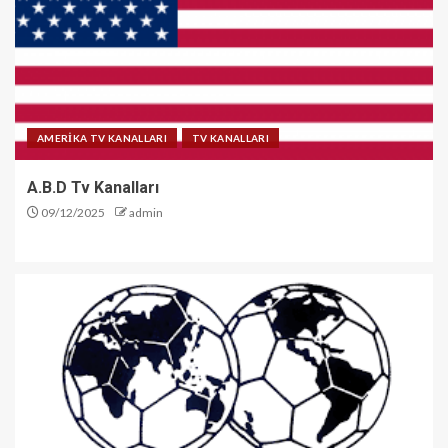
AMERİKA TV KANALLARI
TV KANALLARI
A.B.D Tv Kanalları
09/12/2025
admin