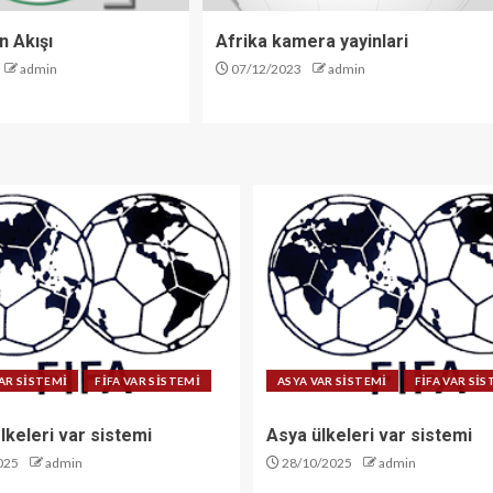
n Akışı
Afrika kamera yayinlari
admin
07/12/2023
admin
AR SİSTEMİ
FİFA VAR SİSTEMİ
ASYA VAR SİSTEMİ
FİFA VAR Sİ
lkeleri var sistemi
Asya ülkeleri var sistemi
025
admin
28/10/2025
admin