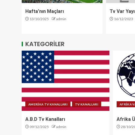
Hafta’nın Maçları
Tv Var Yayı
13/10/2025
admin
16/12/2023
KATEGORİLER
AMERİKA TV KANALLARI
TV KANALLARI
AFRİKA V
A.B.D Tv Kanalları
Afrika Ü
09/12/2025
admin
28/10/2