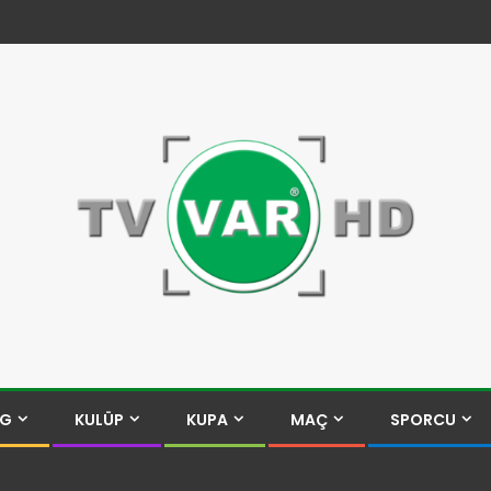
İG
KULÜP
KUPA
MAÇ
SPORCU