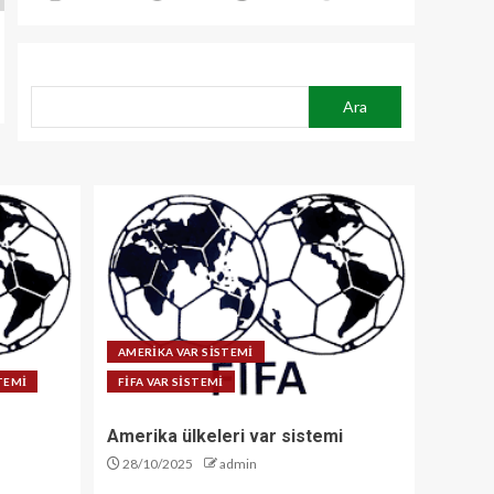
ARA
Ara
AMERİKA VAR SİSTEMİ
STEMİ
FİFA VAR SİSTEMİ
Amerika ülkeleri var sistemi
28/10/2025
admin