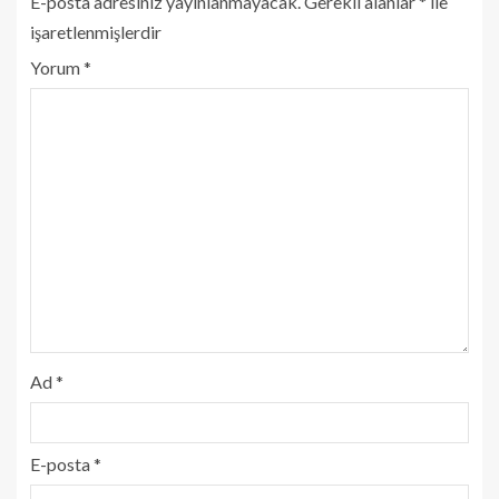
E-posta adresiniz yayınlanmayacak.
Gerekli alanlar
*
ile
işaretlenmişlerdir
Yorum
*
Ad
*
E-posta
*