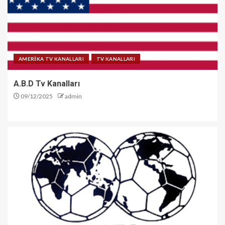
AMERİKA TV KANALLARI
TV KANALLARI
A.B.D Tv Kanalları
09/12/2025
admin