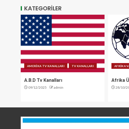
KATEGORİLER
AMERİKA TV KANALLARI
TV KANALLARI
AFRİKA V
A.B.D Tv Kanalları
Afrika Ü
09/12/2025
admin
28/10/2