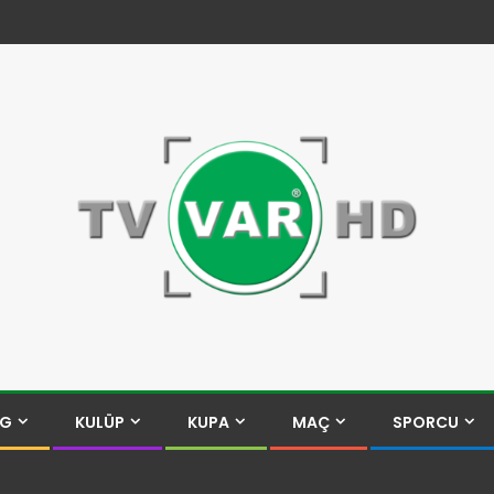
İG
KULÜP
KUPA
MAÇ
SPORCU