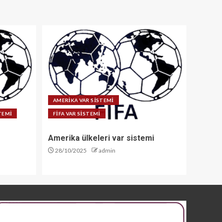
AMERİKA VAR SİSTEMİ
STEMİ
FİFA VAR SİSTEMİ
Amerika ülkeleri var sistemi
28/10/2025
admin