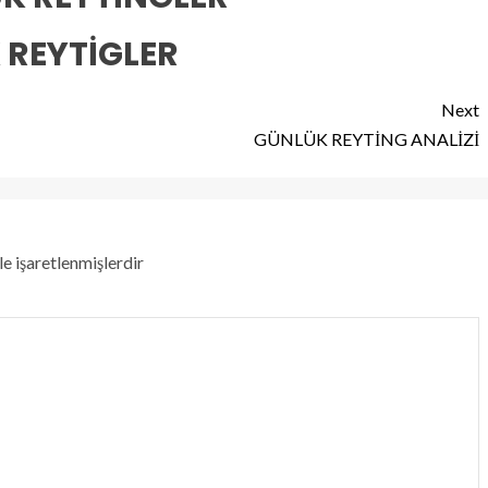
K REYTİGLER
Next
GÜNLÜK REYTİNG ANALİZİ
le işaretlenmişlerdir