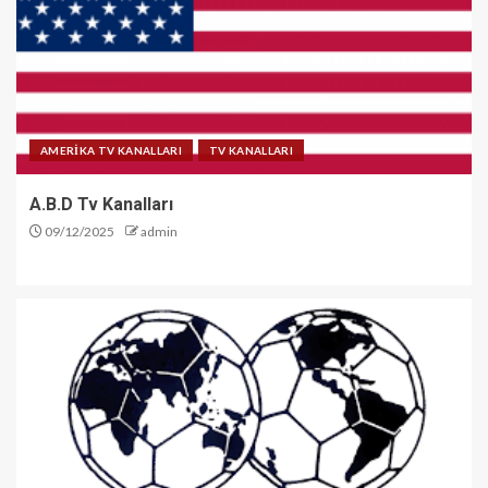
AMERİKA TV KANALLARI
TV KANALLARI
A.B.D Tv Kanalları
09/12/2025
admin