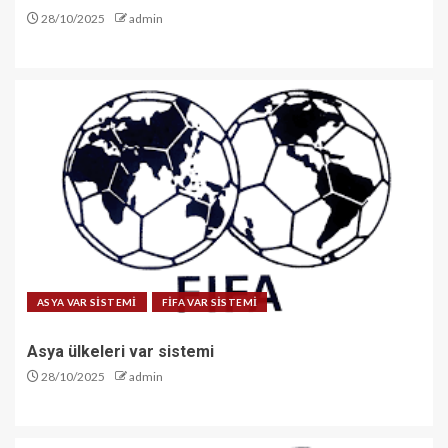
28/10/2025
admin
ASYA VAR SİSTEMİ
FİFA VAR SİSTEMİ
Asya ülkeleri var sistemi
28/10/2025
admin