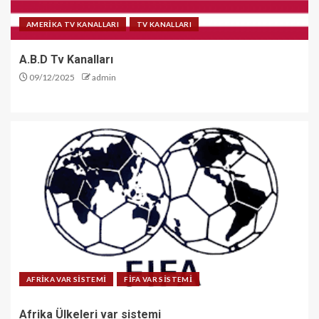
AMERİKA TV KANALLARI
TV KANALLARI
A.B.D Tv Kanalları
09/12/2025
admin
AFRİKA VAR SİSTEMİ
FİFA VAR SİSTEMİ
Afrika Ülkeleri var sistemi