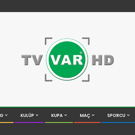
İG
KULÜP
KUPA
MAÇ
SPORCU