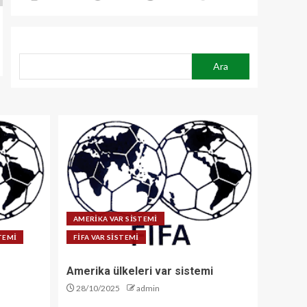
ARA
Ara
AMERİKA VAR SİSTEMİ
STEMİ
FİFA VAR SİSTEMİ
Amerika ülkeleri var sistemi
28/10/2025
admin