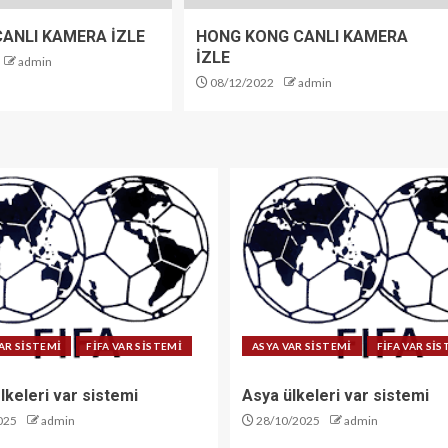
ANLI KAMERA İZLE
HONG KONG CANLI KAMERA
İZLE
admin
08/12/2022
admin
AR SİSTEMİ
FİFA VAR SİSTEMİ
ASYA VAR SİSTEMİ
FİFA VAR Sİ
lkeleri var sistemi
Asya ülkeleri var sistemi
025
admin
28/10/2025
admin