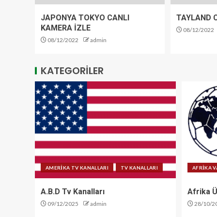
JAPONYA TOKYO CANLI
TAYLAND C
KAMERA İZLE
08/12/2022
08/12/2022
admin
KATEGORİLER
AMERİKA TV KANALLARI
TV KANALLARI
AFRİKA V
A.B.D Tv Kanalları
Afrika Ü
09/12/2025
admin
28/10/2