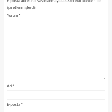
E-posta adresiniz yayınlanmayacak.
Gerekli alanlar
*
ile
işaretlenmişlerdir
Yorum
*
Ad
*
E-posta
*