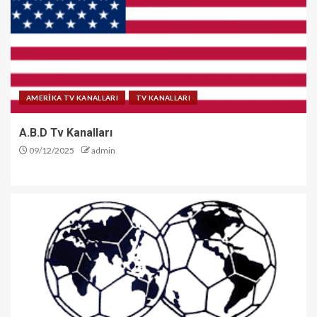
AMERİKA TV KANALLARI
TV KANALLARI
A.B.D Tv Kanalları
09/12/2025
admin