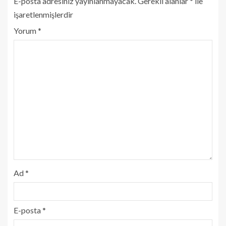
E-posta adresiniz yayınlanmayacak.
Gerekli alanlar
*
ile
işaretlenmişlerdir
Yorum
*
Ad
*
E-posta
*