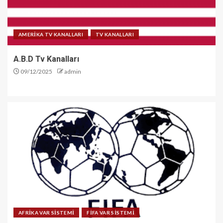
AMERİKA TV KANALLARI
TV KANALLARI
A.B.D Tv Kanalları
09/12/2025
admin
AFRİKA VAR SİSTEMİ
FİFA VAR SİSTEMİ