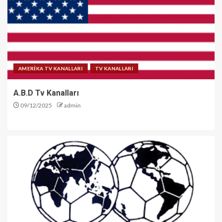
AMERİKA TV KANALLARI
TV KANALLARI
A.B.D Tv Kanalları
09/12/2025
admin