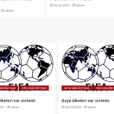
04/12/2022
admin
admin
AR SİSTEMİ
FİFA VAR SİSTEMİ
ASYA VAR SİSTEMİ
FİFA VAR Sİ
lkeleri var sistemi
Asya ülkeleri var sistemi
025
admin
28/10/2025
admin