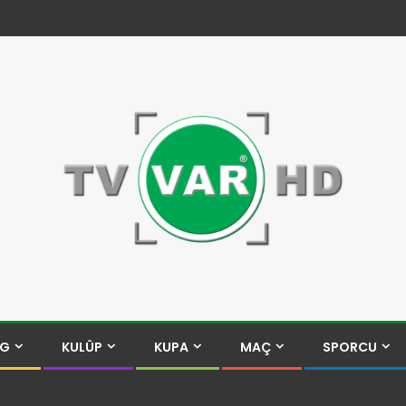
İG
KULÜP
KUPA
MAÇ
SPORCU