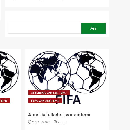
ARA
Ara
AMERİKA VAR SİSTEMİ
STEMİ
FİFA VAR SİSTEMİ
Amerika ülkeleri var sistemi
28/10/2025
admin