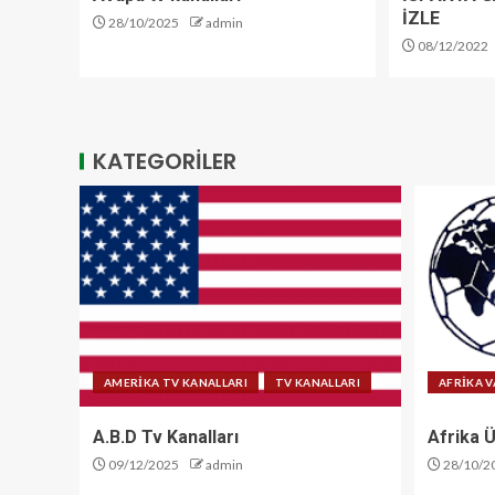
İZLE
28/10/2025
admin
08/12/2022
KATEGORİLER
AMERİKA TV KANALLARI
TV KANALLARI
AFRİKA V
A.B.D Tv Kanalları
Afrika Ü
09/12/2025
admin
28/10/2