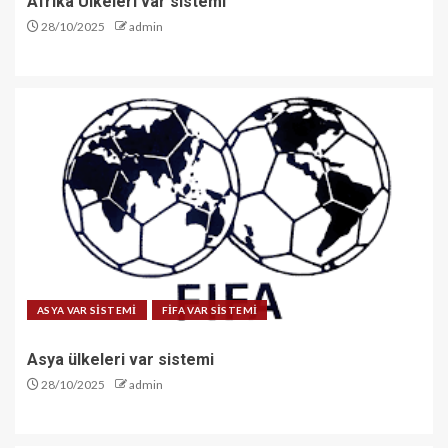
Afrika Ülkeleri var sistemi
28/10/2025
admin
ASYA VAR SİSTEMİ
FİFA VAR SİSTEMİ
Asya ülkeleri var sistemi
28/10/2025
admin