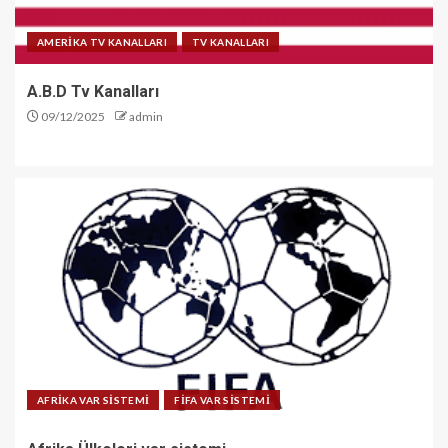
AMERİKA TV KANALLARI
TV KANALLARI
A.B.D Tv Kanalları
09/12/2025
admin
AFRİKA VAR SİSTEMİ
FİFA VAR SİSTEMİ