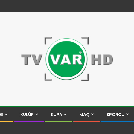
İG
KULÜP
KUPA
MAÇ
SPORCU