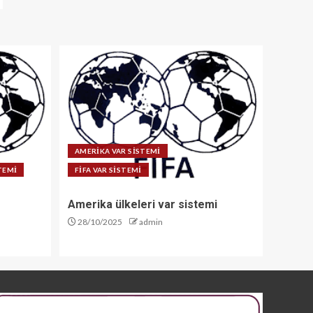
AMERİKA VAR SİSTEMİ
STEMİ
FİFA VAR SİSTEMİ
Amerika ülkeleri var sistemi
28/10/2025
admin