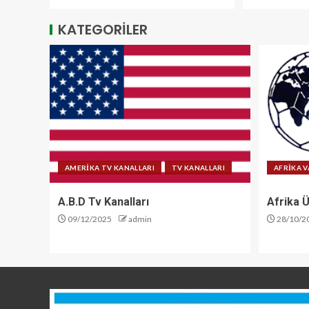
KATEGORİLER
AMERİKA TV KANALLARI
TV KANALLARI
AFRİKA V
A.B.D Tv Kanalları
Afrika Ü
09/12/2025
admin
28/10/2