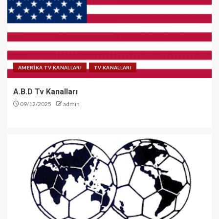
AMERİKA TV KANALLARI
TV KANALLARI
A.B.D Tv Kanalları
09/12/2025
admin