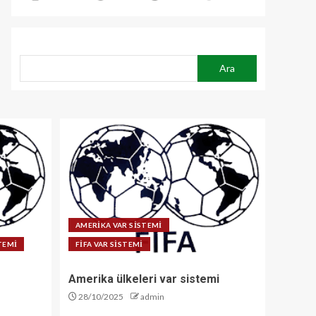
ARA
Ara
AMERİKA VAR SİSTEMİ
STEMİ
FİFA VAR SİSTEMİ
Amerika ülkeleri var sistemi
28/10/2025
admin