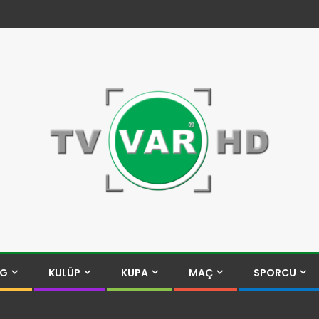
İG
KULÜP
KUPA
MAÇ
SPORCU