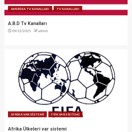
AMERİKA TV KANALLARI
TV KANALLARI
A.B.D Tv Kanalları
09/12/2025
admin
AFRİKA VAR SİSTEMİ
FİFA VAR SİSTEMİ
Afrika Ülkeleri var sistemi