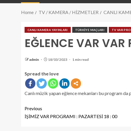
Home
TV / KAMERA / HİZMETLER
CANLI KAME
CANLI KAMERA YAYINLARI
TÜRKİYE MAÇLARI
TV VAR PR
EĞLENCE VAR VAR 
admin
18/03/2023
1 min read
Spread the love
Canlı müzik yapan eğlence mekanları bu program da 
Previous
İŞİMİZ VAR PROGRAMI : PAZARTESİ 18 : 00