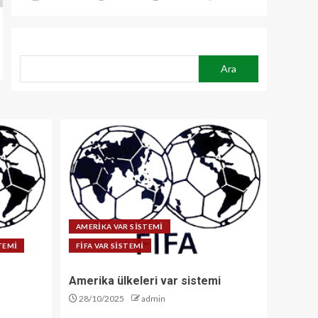
ARA
Ara
AMERİKA VAR SİSTEMİ
STEMİ
FİFA VAR SİSTEMİ
Amerika ülkeleri var sistemi
28/10/2025
admin