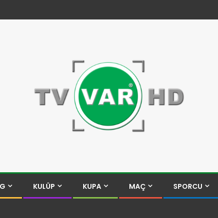
İG
KULÜP
KUPA
MAÇ
SPORCU