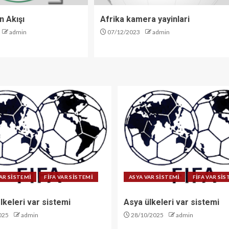
n Akışı
Afrika kamera yayinlari
admin
07/12/2023
admin
AR SİSTEMİ
FİFA VAR SİSTEMİ
ASYA VAR SİSTEMİ
FİFA VAR Sİ
lkeleri var sistemi
Asya ülkeleri var sistemi
025
admin
28/10/2025
admin