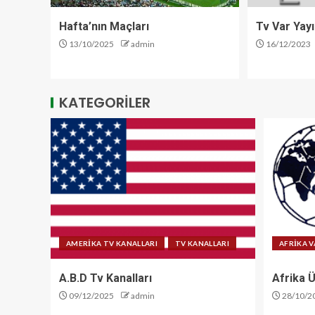
Hafta’nın Maçları
Tv Var Yayı
13/10/2025
admin
16/12/2023
KATEGORİLER
AMERİKA TV KANALLARI
TV KANALLARI
AFRİKA V
A.B.D Tv Kanalları
Afrika Ü
09/12/2025
admin
28/10/2