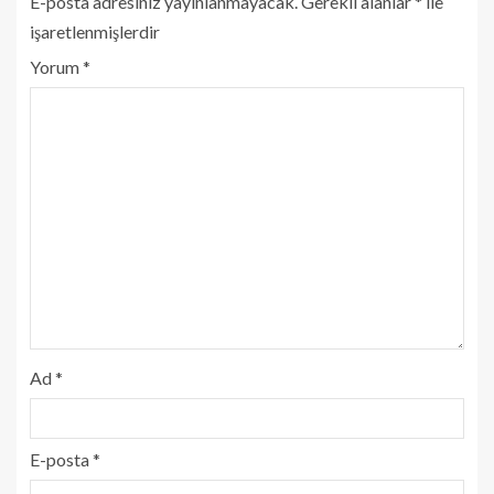
E-posta adresiniz yayınlanmayacak.
Gerekli alanlar
*
ile
işaretlenmişlerdir
Yorum
*
Ad
*
E-posta
*