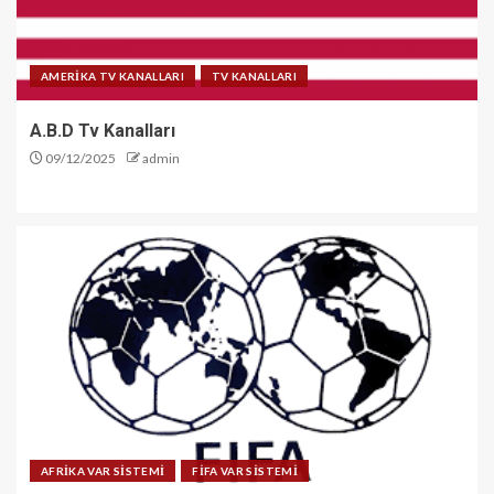
AMERİKA TV KANALLARI
TV KANALLARI
A.B.D Tv Kanalları
09/12/2025
admin
AFRİKA VAR SİSTEMİ
FİFA VAR SİSTEMİ