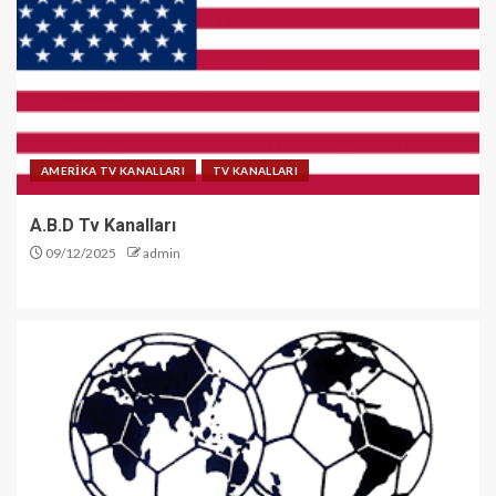
AMERİKA TV KANALLARI
TV KANALLARI
A.B.D Tv Kanalları
09/12/2025
admin