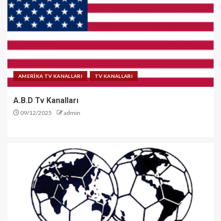
AMERİKA TV KANALLARI
TV KANALLARI
A.B.D Tv Kanalları
09/12/2025
admin