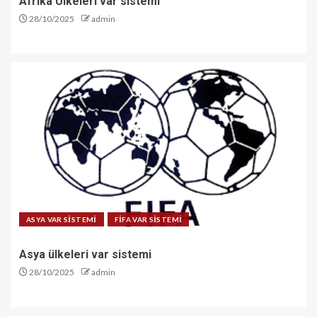
Afrika Ülkeleri var sistemi
28/10/2025
admin
ASYA VAR SİSTEMİ
FİFA VAR SİSTEMİ
Asya ülkeleri var sistemi
28/10/2025
admin