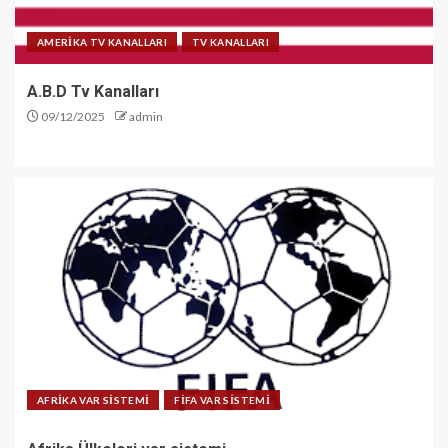
AMERİKA TV KANALLARI
TV KANALLARI
A.B.D Tv Kanalları
09/12/2025
admin
AFRİKA VAR SİSTEMİ
FİFA VAR SİSTEMİ