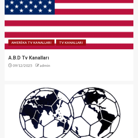
AMERİKA TV KANALLARI
TV KANALLARI
A.B.D Tv Kanalları
09/12/2025
admin