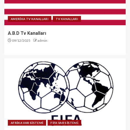
AMERİKA TV KANALLARI
TV KANALLARI
A.B.D Tv Kanalları
09/12/2025
admin
AFRİKA VAR SİSTEMİ
FİFA VAR SİSTEMİ