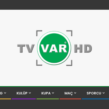
İG
KULÜP
KUPA
MAÇ
SPORCU