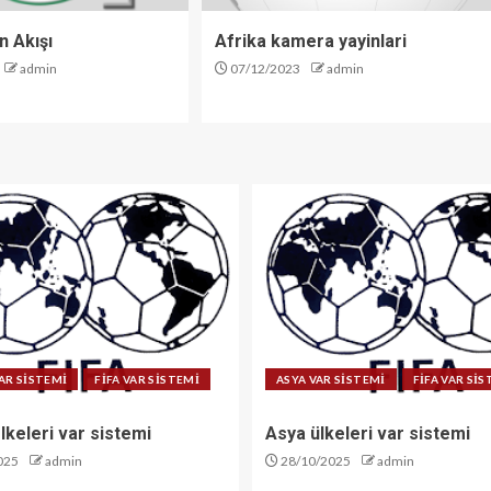
n Akışı
Afrika kamera yayinlari
admin
07/12/2023
admin
AR SİSTEMİ
FİFA VAR SİSTEMİ
ASYA VAR SİSTEMİ
FİFA VAR Sİ
lkeleri var sistemi
Asya ülkeleri var sistemi
025
admin
28/10/2025
admin