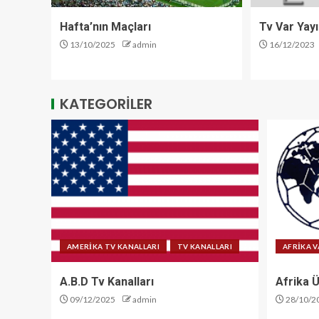
Hafta’nın Maçları
Tv Var Yayı
13/10/2025
admin
16/12/2023
KATEGORİLER
AMERİKA TV KANALLARI
TV KANALLARI
AFRİKA V
A.B.D Tv Kanalları
Afrika Ü
09/12/2025
admin
28/10/2