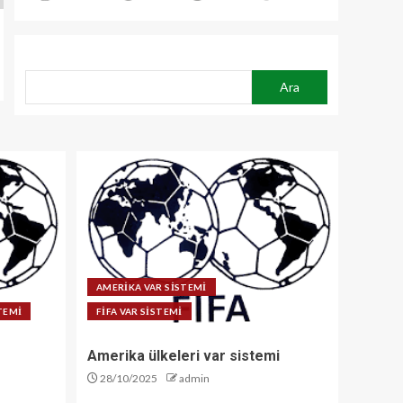
ARA
Ara
AMERİKA VAR SİSTEMİ
STEMİ
FİFA VAR SİSTEMİ
Amerika ülkeleri var sistemi
28/10/2025
admin