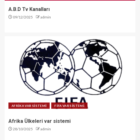
A.B.D Tv Kanalları
09/12/2025
admin
AFRİKA VAR SİSTEMİ
FİFA VAR SİSTEMİ
Afrika Ülkeleri var sistemi
28/10/2025
admin