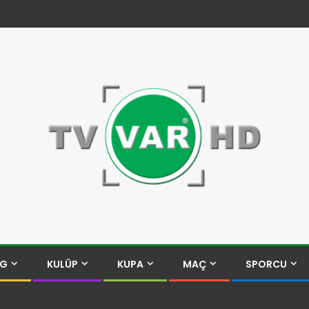
İG
KULÜP
KUPA
MAÇ
SPORCU