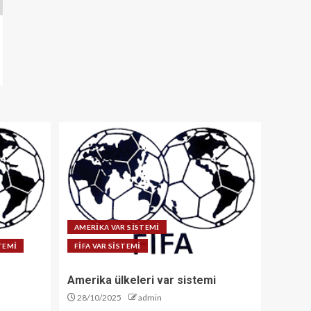
AMERİKA VAR SİSTEMİ
STEMİ
FİFA VAR SİSTEMİ
Amerika ülkeleri var sistemi
28/10/2025
admin