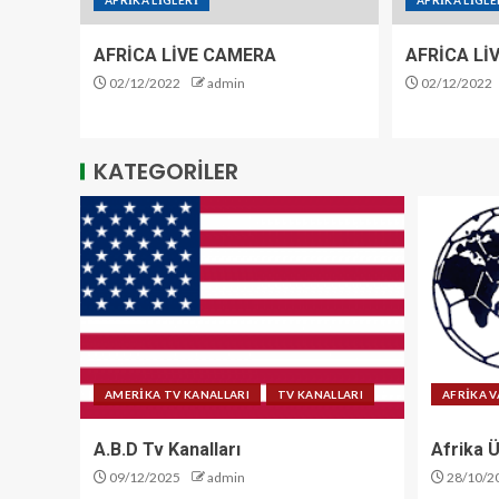
AFRİKA LİGLERİ
AFRİKA LİGLE
AFRİCA LİVE CAMERA
AFRİCA Lİ
02/12/2022
admin
02/12/2022
KATEGORİLER
AMERİKA TV KANALLARI
TV KANALLARI
AFRİKA V
A.B.D Tv Kanalları
Afrika Ü
09/12/2025
admin
28/10/2