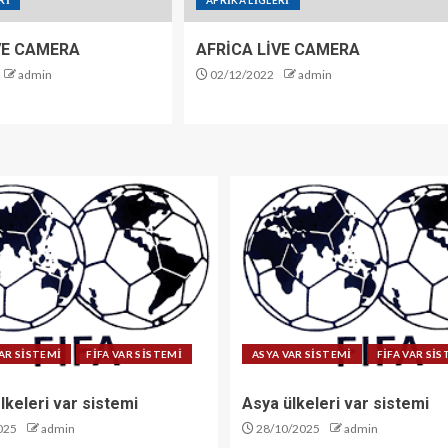
Rİ
AFRİKA LİGLERİ
VE CAMERA
AFRİCA LİVE CAMERA
admin
02/12/2022
admin
AR SİSTEMİ
FİFA VAR SİSTEMİ
ASYA VAR SİSTEMİ
FİFA VAR Sİ
lkeleri var sistemi
Asya ülkeleri var sistemi
025
admin
28/10/2025
admin